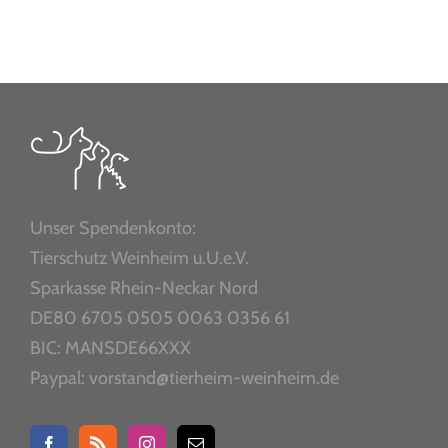
Unser Spendenkonto:
Tierschutz Weinheim u.U.e.V.
Sparkasse Rhein-Neckar Nord
DE80 6705 0505 0063 0356 61
BIC: MANSDE66XXX
Paypal: vorstand@tierheim-weinheim.de