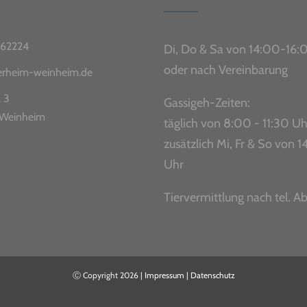
62224
Di, Do & Sa von 14:00-16:
oder nach Vereinbarung
ierheim-weinheim.de
. 3
Gassigeh-Zeiten:
Weinheim
täglich von 8:00 - 11:30 Uh
zusätzlich Mi, Fr & So von
Uhr
Tiervermittlung nach tel. A
Ⓒ Copyright
2026 |
Impressum
|
Datenschutz