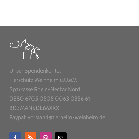
Unser Spendenkonto:
Tierschutz Weinheim u.U.e.V.
Sparkasse Rhein-Neckar Nord
DE80 6705 0505 0063 0356 61
BIC: MANSDE66XXX
Paypal: vorstand@tierheim-weinheim.de