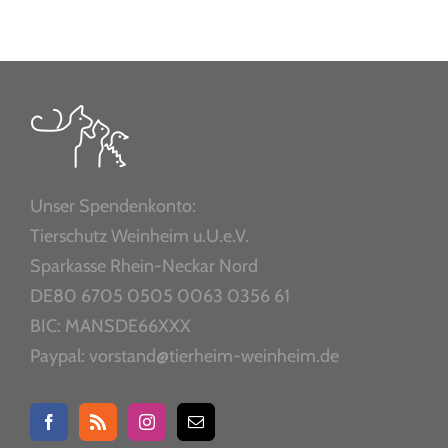
Unser Spendenkonto:
Tierschutz Weinheim u.U.e.V.
Sparkasse Rhein-Neckar Nord
DE80 6705 0505 0063 0356 61
BIC: MANSDE66XXX
Paypal: vorstand@tierheim-weinheim.de