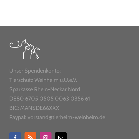
Unser Spendenkonto:
Tierschutz Weinheim u.U.e.V.
Sparkasse Rhein-Neckar Nord
DE80 6705 0505 0063 0356 61
BIC: MANSDE66XXX
Paypal: vorstand@tierheim-weinheim.de