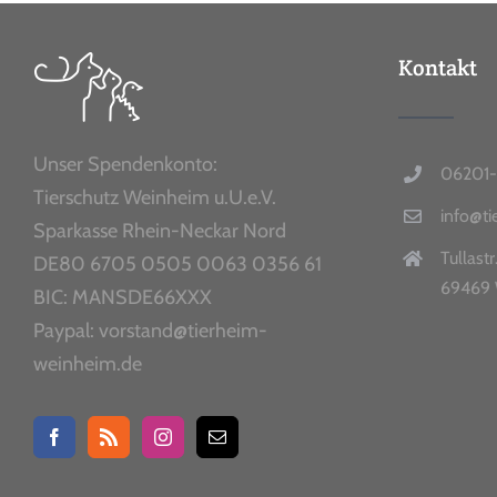
Kontakt
Unser Spendenkonto:
06201-
Tierschutz Weinheim u.U.e.V.
info@t
Sparkasse Rhein-Neckar Nord
Tullastr
DE80 6705 0505 0063 0356 61
69469 
BIC: MANSDE66XXX
Paypal: vorstand@tierheim-
weinheim.de