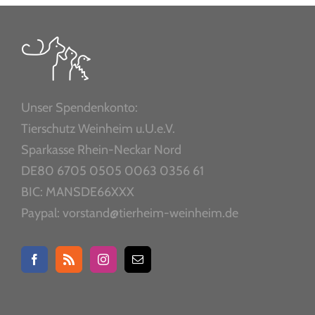
Unser Spendenkonto:
Tierschutz Weinheim u.U.e.V.
Sparkasse Rhein-Neckar Nord
DE80 6705 0505 0063 0356 61
BIC: MANSDE66XXX
Paypal: vorstand@tierheim-weinheim.de