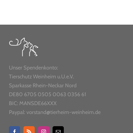
Unser Spendenkonto:
Tierschutz Weinheim u.U.e.V.
Sparkasse Rhein-Neckar Nord
DE80 6705 0505 0063 0356 61
BIC: MANSDE66XXX
Paypal: vorstand@tierheim-weinheim.de