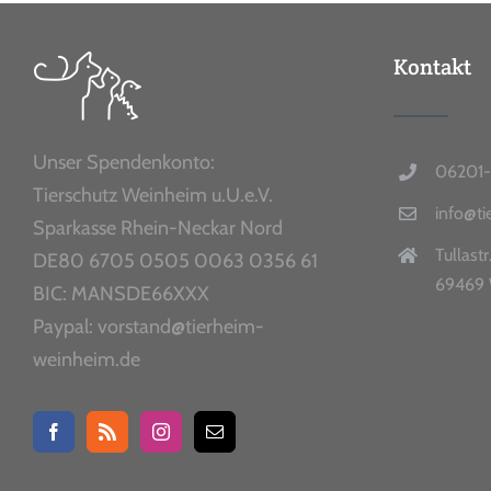
Kontakt
Unser Spendenkonto:
06201-
Tierschutz Weinheim u.U.e.V.
info@t
Sparkasse Rhein-Neckar Nord
Tullastr
DE80 6705 0505 0063 0356 61
69469 
BIC: MANSDE66XXX
Paypal: vorstand@tierheim-
weinheim.de