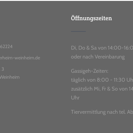
Öffnungszeiten
62224
Di, Do & Sa von 14:00-16:
oder nach Vereinbarung
ierheim-weinheim.de
. 3
Gassigeh-Zeiten:
Weinheim
täglich von 8:00 - 11:30 Uh
zusätzlich Mi, Fr & So von
Uhr
Tiervermittlung nach tel. A