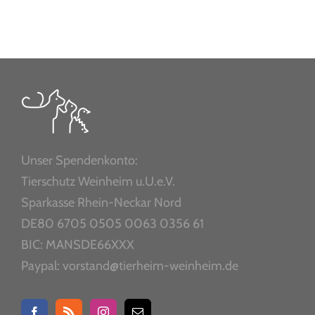
Unser Spendenkonto:
Tierschutz Weinheim u.U.e.V.
Sparkasse Rhein-Neckar Nord
DE80 6705 0505 0063 0356 61
BIC: MANSDE66XXX
Paypal: vorstand@tierheim-weinheim.de