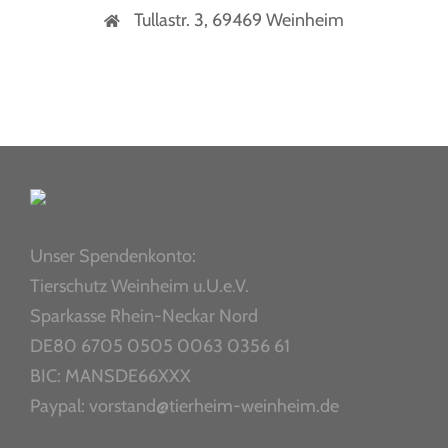
Tullastr. 3, 69469 Weinheim
Unser Spendenkonto:
Tierschutz Weinheim u.U.e.V.
Sparkasse Rhein-Neckar Nord
DE80 6705 0505 0063 0356 61
BIC: MANSDE66XXX
Paypal: vorstand@tierheim-weinheim.de