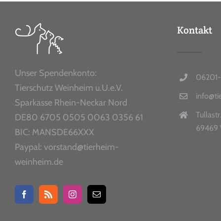
Kontakt
Unser Spendenkonto:
06201-
Tierschutz Weinheim u.U.e.V.
info@t
Sparkasse Rhein-Neckar Nord
Tullastr
DE80 6705 0505 0063 0356 61
69469 
BIC: MANSDE66XXX
Paypal: vorstand@tierheim-
weinheim.de