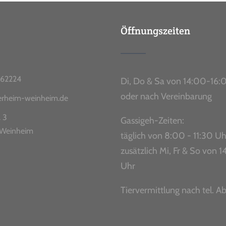
Öffnungszeiten
62224
Di, Do & Sa von 14:00-16:
oder nach Vereinbarung
ierheim-weinheim.de
. 3
Gassigeh-Zeiten:
Weinheim
täglich von 8:00 - 11:30 Uh
zusätzlich Mi, Fr & So von
Uhr
Tiervermittlung nach tel. A