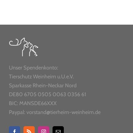
Unser Spendenkonto:
Tierschutz Weinheim u.U.e.V.
Sparkasse Rhein-Neckar Nord
DE80 6705 0505 0063 0356 61
BIC: MANSDE66XXX
Paypal: vorstand@tierheim-weinheim.de