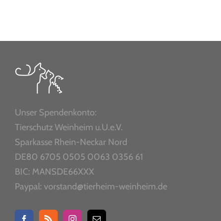
Unser Spendenkonto:
Tierschutz Weinheim u.U.e.V.
Sparkasse Rhein-Neckar Nord
DE80 6705 0505 0063 0356 61
BIC: MANSDE66XXX
Paypal: vorstand@tierheim-weinheim.de