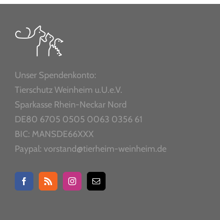
Unser Spendenkonto:
Tierschutz Weinheim u.U.e.V.
Sparkasse Rhein-Neckar Nord
DE80 6705 0505 0063 0356 61
BIC: MANSDE66XXX
Paypal: vorstand@tierheim-weinheim.de