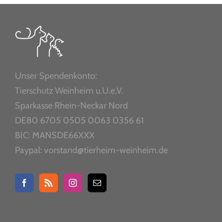
Unser Spendenkonto:
Tierschutz Weinheim u.U.e.V.
Sparkasse Rhein-Neckar Nord
DE80 6705 0505 0063 0356 61
BIC: MANSDE66XXX
Paypal: vorstand@tierheim-weinheim.de