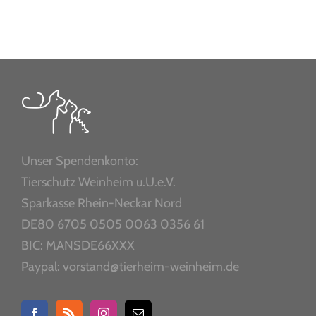
Unser Spendenkonto:
Tierschutz Weinheim u.U.e.V.
Sparkasse Rhein-Neckar Nord
DE80 6705 0505 0063 0356 61
BIC: MANSDE66XXX
Paypal: vorstand@tierheim-weinheim.de