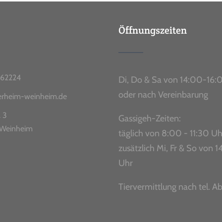
Öffnungszeiten
62224
Di, Do & Sa von 14:00-16:
oder nach Vereinbarung
ierheim-weinheim.de
. 3
Gassigeh-Zeiten:
Weinheim
täglich von 8:00 - 11:30 Uh
zusätzlich Mi, Fr & So von
Uhr
Tiervermittlung nach tel. A