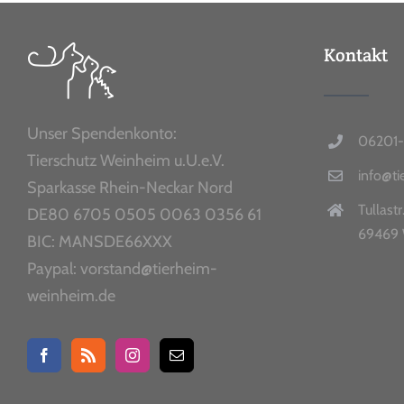
Kontakt
Unser Spendenkonto:
06201-
Tierschutz Weinheim u.U.e.V.
info@t
Sparkasse Rhein-Neckar Nord
Tullastr
DE80 6705 0505 0063 0356 61
69469 
BIC: MANSDE66XXX
Paypal: vorstand@tierheim-
weinheim.de