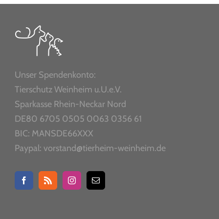
Unser Spendenkonto:
Tierschutz Weinheim u.U.e.V.
Sparkasse Rhein-Neckar Nord
DE80 6705 0505 0063 0356 61
BIC: MANSDE66XXX
Paypal: vorstand@tierheim-weinheim.de