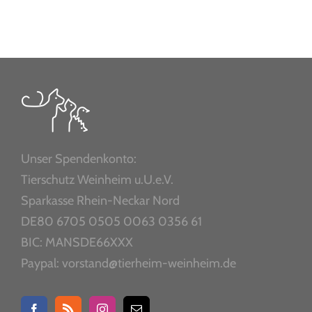
Unser Spendenkonto:
Tierschutz Weinheim u.U.e.V.
Sparkasse Rhein-Neckar Nord
DE80 6705 0505 0063 0356 61
BIC: MANSDE66XXX
Paypal: vorstand@tierheim-weinheim.de