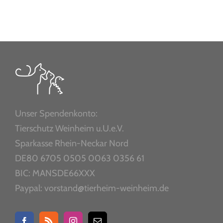
Unser Spendenkonto:
Tierschutz Weinheim u.U.e.V.
Sparkasse Rhein-Neckar Nord
DE80 6705 0505 0063 0356 61
BIC: MANSDE66XXX
Paypal: vorstand@tierheim-weinheim.de