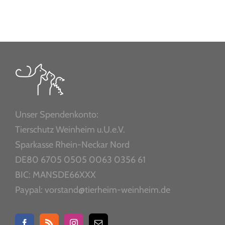
Unser Spendenkonto:
Tierschutz Weinheim u.U.e.V.
Sparkasse Rhein-Neckar Nord
DE80 6705 0505 0063 0356 61
BIC: MANSDE66XXX
Paypal: vorstand@tierheim-weinheim.de