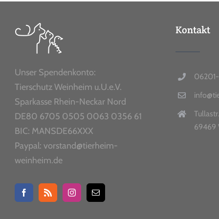
Kontakt
Unser Spendenkonto:
06201-
Tierschutz Weinheim u.U.e.V.
info@t
Sparkasse Rhein-Neckar Nord
Tullastr
DE80 6705 0505 0063 0356 61
69469 
BIC: MANSDE66XXX
Paypal: vorstand@tierheim-
weinheim.de