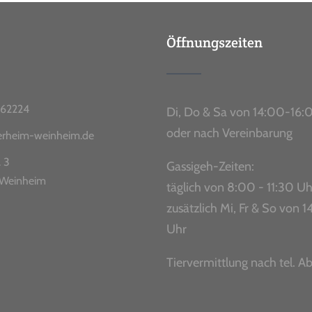
Öffnungszeiten
62224
Di, Do & Sa von 14:00-16:
oder nach Vereinbarung
ierheim-weinheim.de
. 3
Gassigeh-Zeiten:
Weinheim
täglich von 8:00 - 11:30 Uh
zusätzlich Mi, Fr & So von
Uhr
Tiervermittlung nach tel. A