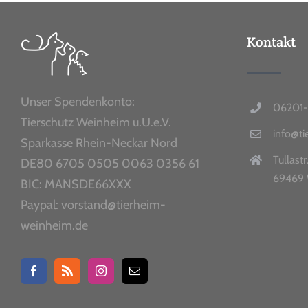
Kontakt
Unser Spendenkonto:
06201-
Tierschutz Weinheim u.U.e.V.
info@t
Sparkasse Rhein-Neckar Nord
Tullastr
DE80 6705 0505 0063 0356 61
69469 
BIC: MANSDE66XXX
Paypal: vorstand@tierheim-
weinheim.de