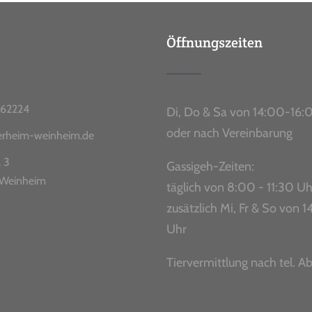
Öffnungszeiten
62224
Di, Do & Sa von 14:00-16:
oder nach Vereinbarung
ierheim-weinheim.de
. 3
Gassigeh-Zeiten:
Weinheim
täglich von 8:00 - 11:30 Uh
zusätzlich Mi, Fr & So von
Uhr
Tiervermittlung nach tel. A