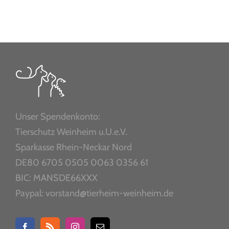
Unser Spendenkonto:
Tierschutz Weinheim u.U.e.V.
Sparkasse Rhein-Neckar Nord
DE80 6705 0505 0063 0356 61
BIC: MANSDE66XXX
Paypal: vorstand@tierheim-weinheim.de