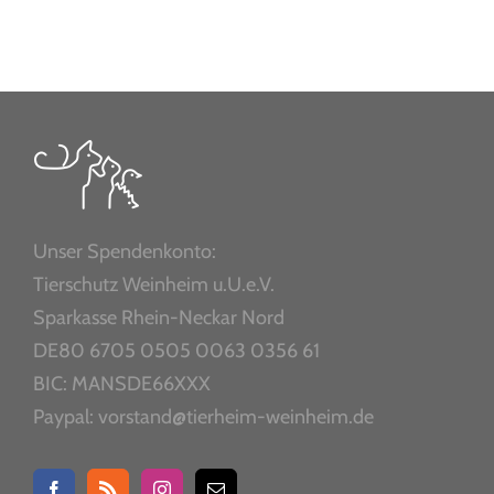
Unser Spendenkonto:
Tierschutz Weinheim u.U.e.V.
Sparkasse Rhein-Neckar Nord
DE80 6705 0505 0063 0356 61
BIC: MANSDE66XXX
Paypal: vorstand@tierheim-weinheim.de