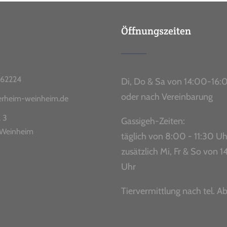
Öffnungszeiten
62224
Di, Do & Sa von 14:00-16:
oder nach Vereinbarung
ierheim-weinheim.de
. 3
Gassigeh-Zeiten:
Weinheim
täglich von 8:00 - 11:30 Uh
zusätzlich Mi, Fr & So von
Uhr
Tiervermittlung nach tel. A