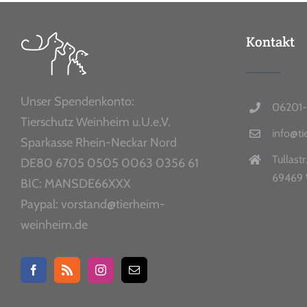
Kontakt
Unser Spendenkonto:
06201-
Tierschutz Weinheim u.U.e.V.
info@t
Sparkasse Rhein-Neckar Nord
Tullastr
DE80 6705 0505 0063 0356 61
69469 
BIC: MANSDE66XXX
Paypal: vorstand@tierheim-
weinheim.de