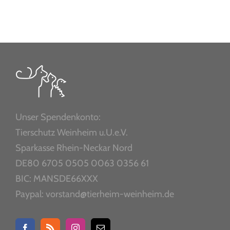
Unser Spendenkonto:
Tierschutz Weinheim u.U.e.V.
Sparkasse Rhein-Neckar Nord
DE80 6705 0505 0063 0356 61
BIC: MANSDE66XXX
Paypal: vorstand@tierheim-weinheim.de