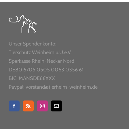
Unser Spendenkonto:
Tierschutz Weinheim u.U.e.V.
Sparkasse Rhein-Neckar Nord
DE80 6705 0505 0063 0356 61
BIC: MANSDE66XXX
Paypal: vorstand@tierheim-weinheim.de