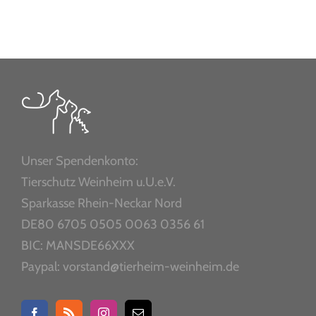
Unser Spendenkonto:
Tierschutz Weinheim u.U.e.V.
Sparkasse Rhein-Neckar Nord
DE80 6705 0505 0063 0356 61
BIC: MANSDE66XXX
Paypal: vorstand@tierheim-weinheim.de