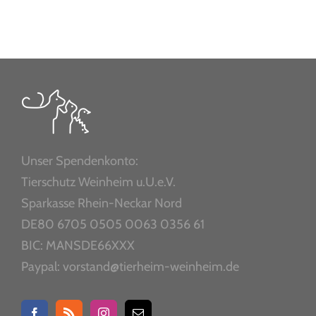
Unser Spendenkonto:
Tierschutz Weinheim u.U.e.V.
Sparkasse Rhein-Neckar Nord
DE80 6705 0505 0063 0356 61
BIC: MANSDE66XXX
Paypal: vorstand@tierheim-weinheim.de