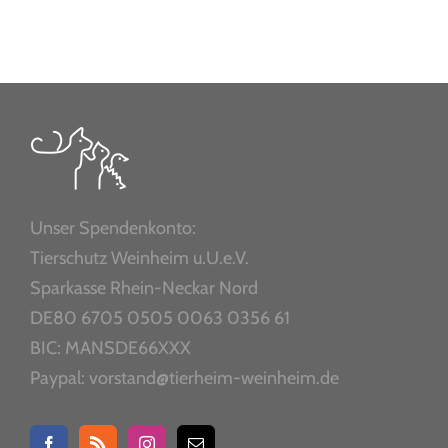
Unser Spendenkonto:
Tierschutz Weinheim u.U.e.V.
Sparkasse Rhein-Neckar Nord
DE80 6705 0505 0063 0356 61
BIC: MANSDE66XXX
Paypal: vorstand@tierheim-weinheim.de