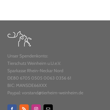
Unser Spendenkonto:
Tierschutz Weinheim u.U.e.V.
Sparkasse Rhein-Neckar Nord
DE80 6705 0505 0063 0356 61
BIC: MANSDE66XXX
Paypal: vorstand@tierheim-weinheim.de