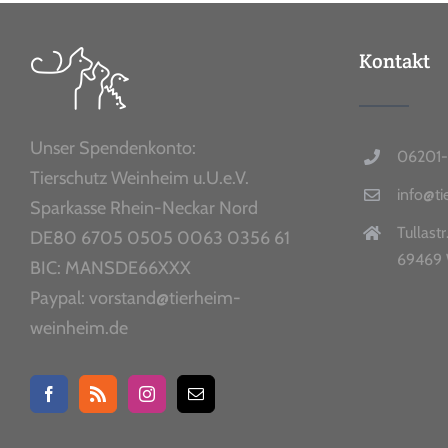
Kontakt
Unser Spendenkonto:
06201-
Tierschutz Weinheim u.U.e.V.
info@t
Sparkasse Rhein-Neckar Nord
Tullastr
DE80 6705 0505 0063 0356 61
69469 
BIC: MANSDE66XXX
Paypal: vorstand@tierheim-
weinheim.de