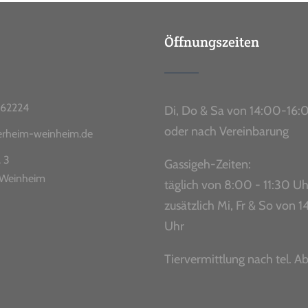
Öffnungszeiten
62224
Di, Do & Sa von 14:00-16:
oder nach Vereinbarung
ierheim-weinheim.de
. 3
Gassigeh-Zeiten:
Weinheim
täglich von 8:00 - 11:30 Uh
zusätzlich Mi, Fr & So von
Uhr
Tiervermittlung nach tel. A