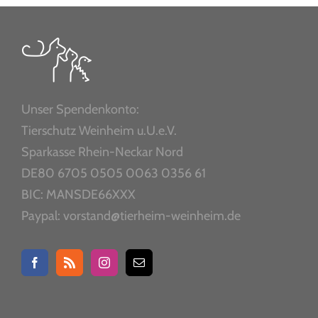
Unser Spendenkonto:
Tierschutz Weinheim u.U.e.V.
Sparkasse Rhein-Neckar Nord
DE80 6705 0505 0063 0356 61
BIC: MANSDE66XXX
Paypal: vorstand@tierheim-weinheim.de