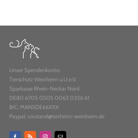
Unser Spendenkonto:
Tierschutz Weinheim u.U.e.V.
Sparkasse Rhein-Neckar Nord
DE80 6705 0505 0063 0356 61
BIC: MANSDE66XXX
Paypal: vorstand@tierheim-weinheim.de