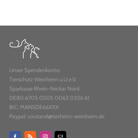
Unser Spendenkonto:
Tierschutz Weinheim u.U.e.V.
Sparkasse Rhein-Neckar Nord
DE80 6705 0505 0063 0356 61
BIC: MANSDE66XXX
Paypal: vorstand@tierheim-weinheim.de