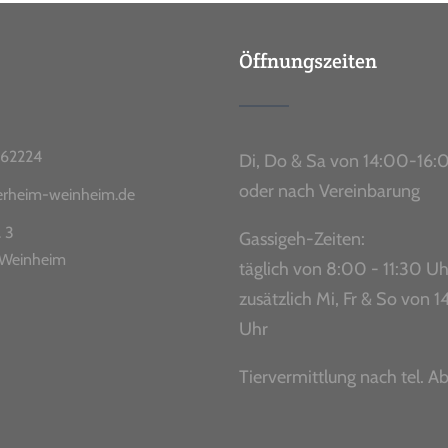
Öffnungszeiten
62224
Di, Do & Sa von 14:00-16:
oder nach Vereinbarung
ierheim-weinheim.de
. 3
Gassigeh-Zeiten:
Weinheim
täglich von 8:00 - 11:30 Uh
zusätzlich Mi, Fr & So von
Uhr
Tiervermittlung nach tel. A