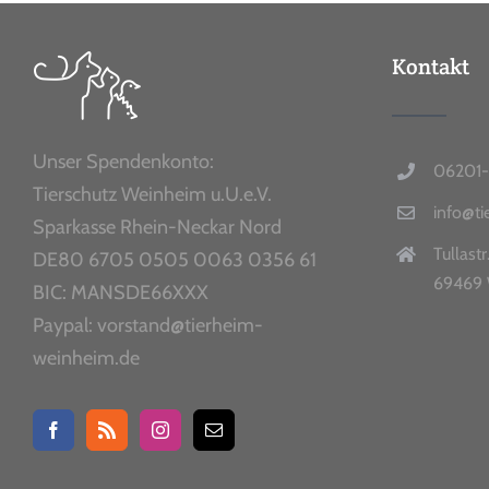
Kontakt
Unser Spendenkonto:
06201-
Tierschutz Weinheim u.U.e.V.
info@t
Sparkasse Rhein-Neckar Nord
Tullastr
DE80 6705 0505 0063 0356 61
69469 
BIC: MANSDE66XXX
Paypal: vorstand@tierheim-
weinheim.de